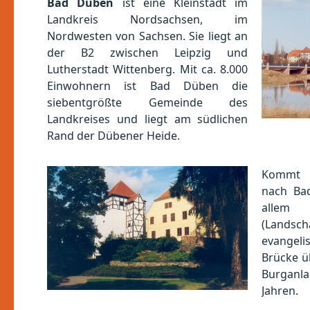
Bad Düben
ist eine Kleinstadt im
Landkreis Nordsachsen, im
Nordwesten von Sachsen. Sie liegt an
der B2 zwischen Leipzig und
Lutherstadt Wittenberg. Mit ca. 8.000
Einwohnern ist Bad Düben die
siebentgrößte Gemeinde des
Landkreises und liegt am südlichen
Rand der Dübener Heide.
Kommt m
nach Bad
alle
(Land
evangel
Brücke ü
Burganla
Jahren.